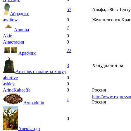
57
Альфа, 286 в Тенту
Абрадокс
awtitow
0
Железногорск Крас
7
Annnna
Akio
0
Анастасия
0
22
Арабчик
3
Ханудианин йа
Arsenius с планеты хануд
abortive
0
ashley
0
ArinaKahaeffa
0
Россия
http://www.expressor
1
Россия
Axmadulin
0
Александр