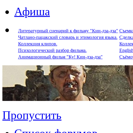
Афиша
Литературный сценарий к фильму "Кин-дза-дза"
Съемки
Чатлано-пацакский словарь и этимология языка.
Сделка
Коллекция клипов.
Колле
Психологический разбор фильма.
Englis
Анимационный фильм "Ку! Кин-дза-дза"
Съёмоч
Пропустить