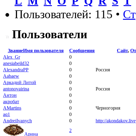
L
M
N
O
P
Q
R
S
T
Пользователей: 115 •
Ст
Пользователи
Звание
Имя пользователя
Сообщения
Сайт
,
От
Alex_Gr
0
anesiabeild32
0
AlexandraPP
0
Россия
Aabaew
0
Аркадий Литой
0
antonovairina
0
Россия
Антон
0
акробат
0
AMartins
0
Черногория
aq1
0
AndreiIvanych
0
http://akondakov.liv
2
Арина