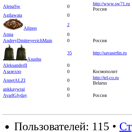
http://www.sw71.ru
AlenaSw
0
Россия
Agilawata
0
2
Айрен
Anna
0
AndreyDmitreyevichMain
0
Россия
35
http://savaserlin.ru
Asushu
AleksanderII
0
Азазелло
0
Космополит
http://tel-co.ru
AnnetALZI
0
Belarus
ankkaywrai
0
AvarlGlyday
0
Россия
Пользователей: 115 •
Ст