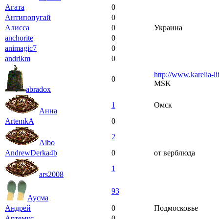
Агата
0
Антипопугай
0
Алисса
0
Украина
anchorite
0
animagic7
0
andrikm
0
http://www.karelia-li
0
MSK
abradox
1
Омск
Анна
ArtemkA
0
2
Aibo
AndrewDerka4b
0
от верблюда
1
ars2008
93
Аусма
Андрей
0
Подмосковье
Артемус
0