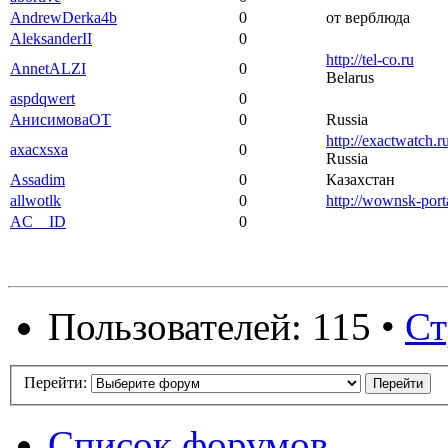
AndrewDerka4b
0
от верблюда
AleksanderII
0
http://tel-co.ru
AnnetALZI
0
Belarus
aspdqwert
0
АнисимовaOT
0
Russia
http://exactwatch.ru
axacxsxa
0
Russia
Assadim
0
Казахстан
allwotlk
0
http://wownsk-porta
AC__ID
0
Пользователей: 115 •
Ст
Перейти:
Список форумов