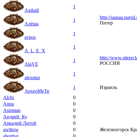
1
Agiball
http://saasaa.narod.
1
Питер
Алёша
1
avpos
1
A_L_E_X
http://www.siterec
1
РОССИЯ
AlaVE
1
alexmur
1
Израиль
АрхеоМеТр
Alchi
0
Anna
0
Asioman
0
Андрей_Ку
0
Аркадий Литой
0
awtitow
0
Железногорск Кра
abortive
0