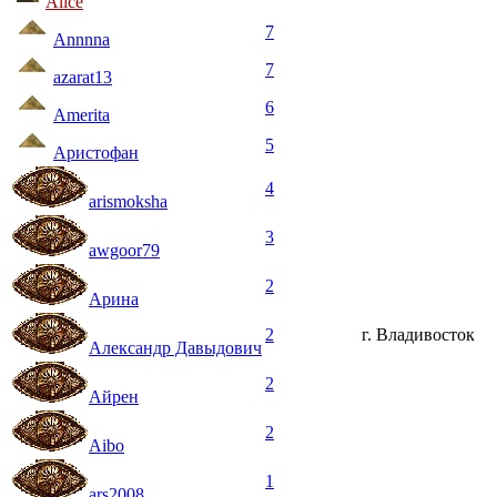
Alice
7
Annnna
7
azarat13
6
Amerita
5
Аристофан
4
arismoksha
3
awgoor79
2
Арина
2
г. Владивосток
Александр Давыдович
2
Айрен
2
Aibo
1
ars2008