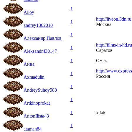
1
Alloy
http://liveon.3dn.ru
1
Москва
andrey1362010
1
Александр Павлов
http://films-in-hd.ru
1
Саратов
Aleksandr438147
1
Омск
Анна
http://www.express
1
Россия
Axmadulin
1
AndreySuhoy588
1
Artkinoprokat
1
xilok
AntonIlista43
1
ataman84