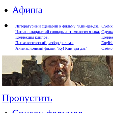
Афиша
Литературный сценарий к фильму "Кин-дза-дза"
Съемки
Чатлано-пацакский словарь и этимология языка.
Сделка
Коллекция клипов.
Колле
Психологический разбор фильма.
Englis
Анимационный фильм "Ку! Кин-дза-дза"
Съёмоч
Пропустить