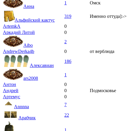
1
Омск
Анна
319
Именно оттуда]:->
Альфийский кактус
ArtemkA
0
Аркадий Литой
0
2
Aibo
AndrewDerka4b
0
от верблюда
186
Алексавиан
1
ars2008
Антон
0
Андрей
0
Подмосковье
Артемус
0
7
Annnna
22
Арабчик
1