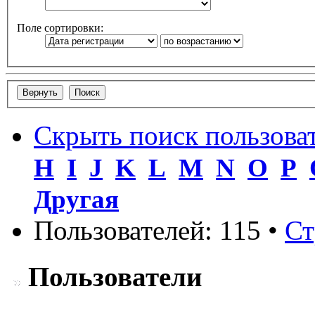
Поле сортировки:
Скрыть поиск пользова
H
I
J
K
L
M
N
O
P
Другая
Пользователей: 115 •
Ст
Пользователи