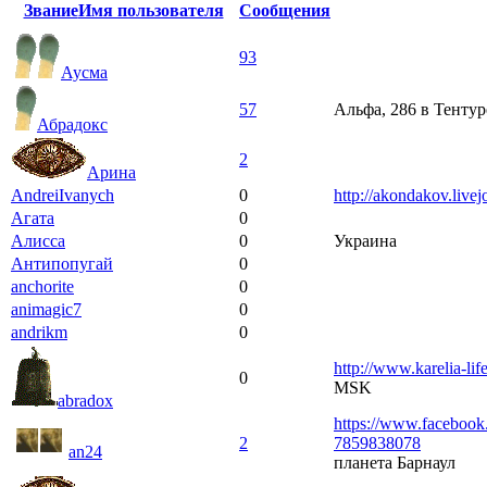
Звание
Имя пользователя
Сообщения
93
Аусма
57
Альфа, 286 в Тентур
Абрадокс
2
Арина
AndreiIvanych
0
http://akondakov.live
Агата
0
Алисса
0
Украина
Антипопугай
0
anchorite
0
animagic7
0
andrikm
0
http://www.karelia-life
0
MSK
abradox
https://www.facebo
2
7859838078
an24
планета Барнаул