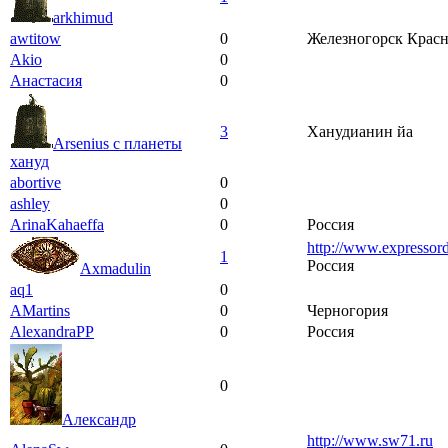
arkhimud
awtitow
0
Железногорск Красн
Akio
0
Анастасия
0
3
Ханудианин йа
Arsenius с планеты
хануд
abortive
0
ashley
0
ArinaKahaeffa
0
Россия
http://www.expressord
1
Россия
Axmadulin
aq1
0
AMartins
0
Черногория
AlexandraPP
0
Россия
0
Александр
http://www.sw71.ru