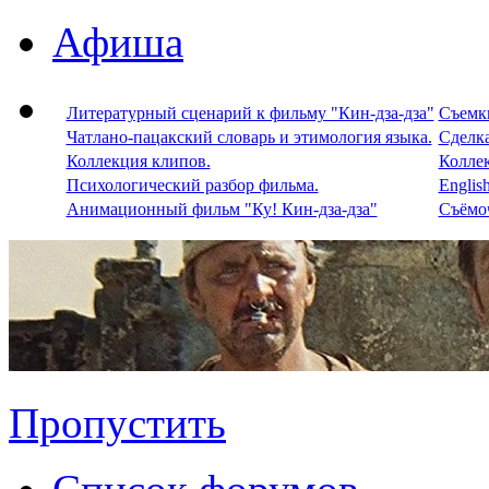
Афиша
Литературный сценарий к фильму "Кин-дза-дза"
Съемки
Чатлано-пацакский словарь и этимология языка.
Сделка
Коллекция клипов.
Колле
Психологический разбор фильма.
Englis
Анимационный фильм "Ку! Кин-дза-дза"
Съёмоч
Пропустить