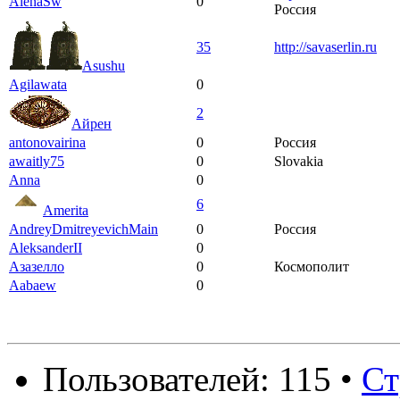
AlenaSw
0
Россия
35
http://savaserlin.ru
Asushu
Agilawata
0
2
Айрен
antonovairina
0
Россия
awaitly75
0
Slovakia
Anna
0
6
Amerita
AndreyDmitreyevichMain
0
Россия
AleksanderII
0
Азазелло
0
Космополит
Aabaew
0
Пользователей: 115 •
Ст