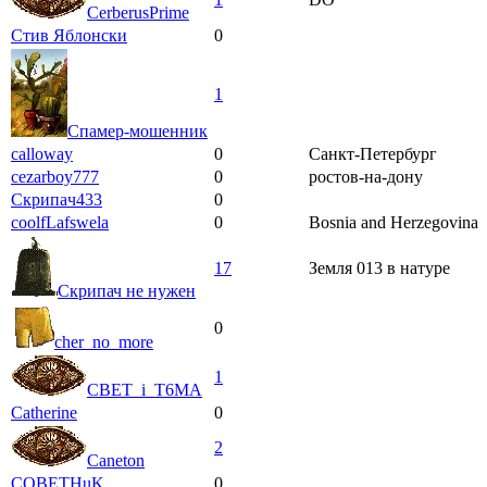
CerberusPrime
Стив Яблонски
0
1
Спамер-мошенник
calloway
0
Санкт-Петербург
cezarboy777
0
ростов-на-дону
Скрипaч433
0
coolfLafswela
0
Bosnia and Herzegovina
17
Земля 013 в натуре
Скрипач не нужен
0
cher_no_more
1
CBET_i_T6MA
Catherine
0
2
Caneton
COBETHuK
0