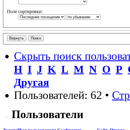
Поле сортировки:
Скрыть поиск пользова
H
I
J
K
L
M
N
O
P
Другая
Пользователей: 62 •
Ст
Пользователи