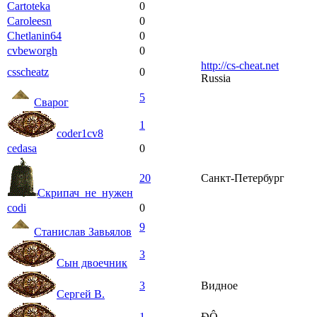
Cartoteka
0
Caroleesn
0
Chetlanin64
0
cvbeworgh
0
http://cs-cheat.net
csscheatz
0
Russia
5
Сварог
1
coder1cv8
cedasa
0
20
Санкт-Петербург
Скрипач_не_нужен
codi
0
9
Станислав Завьялов
3
Сын двоечник
3
Видное
Сергей В.
1
ÐÔ