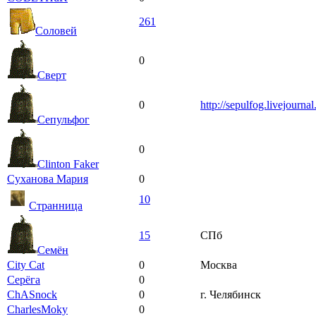
261
Соловей
0
Сверт
0
http://sepulfog.livejourna
Сепульфог
0
Clinton Faker
Суханова Мария
0
10
Странница
15
СПб
Семён
City Cat
0
Москва
Серёга
0
ChASnock
0
г. Челябинск
CharlesMoky
0