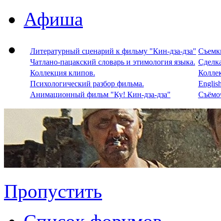
Афиша
Литературный сценарий к фильму "Кин-дза-дза"
Съемки
Чатлано-пацакский словарь и этимология языка.
Сделка
Коллекция клипов.
Колле
Психологический разбор фильма.
Englis
Анимационный фильм "Ку! Кин-дза-дза"
Съёмоч
Пропустить