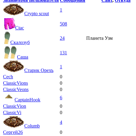
Звание
Имя пользователя
Сообщения
Сайт
,
Откуда
1
Сrypto scout
508
Ctac
24
Планета Узм
Скалозуб
131
Саша
1
Старик Орехъ
Cech
0
ClassicVions
0
ClassicVeons
0
6
CaptainHook
ClassicVion
0
ClassicVi
0
4
Columb
Сергей26
0