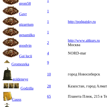
1
grom58
1
Gavr
1
http://podgaisky.ru
gizarrium
1
genamilko
http://www.altkurs.ru
2
Москва
goodvin
4
NORD-mar
Gai lucii
9
Gromozeka
10
город Новосибирск
goldeneye
28
Казахстан, город Алма
Godzilla
65
Планета Плюк, 215 в Те
Gauss