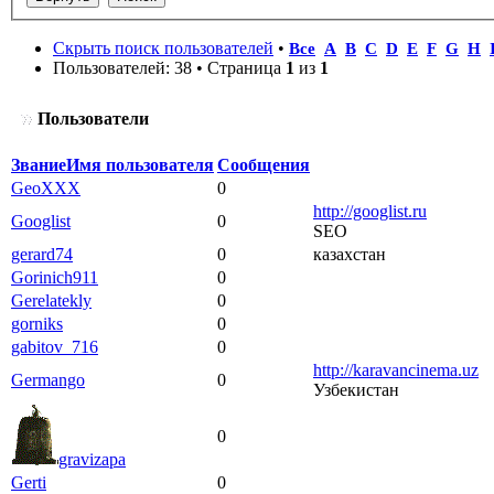
Скрыть поиск пользователей
•
Все
A
B
C
D
E
F
G
H
Пользователей: 38 • Страница
1
из
1
Пользователи
Звание
Имя пользователя
Сообщения
GeoXXX
0
http://googlist.ru
Googlist
0
SEO
gerard74
0
казахстан
Gorinich911
0
Gerelatekly
0
gorniks
0
gabitov_716
0
http://karavancinema.uz
Germango
0
Узбекистан
0
gravizapa
Gerti
0