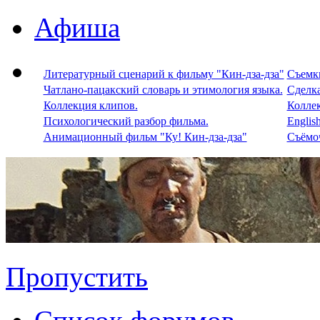
Афиша
Литературный сценарий к фильму "Кин-дза-дза"
Съемки
Чатлано-пацакский словарь и этимология языка.
Сделка
Коллекция клипов.
Колле
Психологический разбор фильма.
Englis
Анимационный фильм "Ку! Кин-дза-дза"
Съёмоч
Пропустить