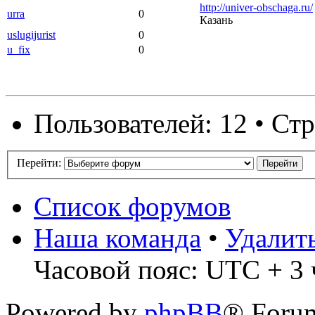
http://univer-obschaga.ru/
urra
0
Казань
uslugijurist
0
u_fix
0
Пользователей: 12 • Ст
Перейти:
Список форумов
Наша команда
•
Удалит
Часовой пояс: UTC + 3 ч
Powered by
phpBB
® Forum