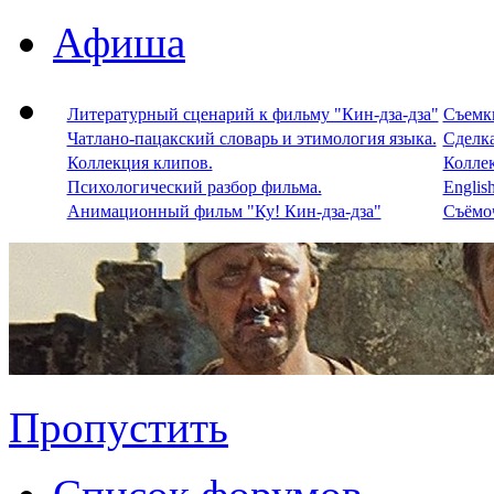
Афиша
Литературный сценарий к фильму "Кин-дза-дза"
Съемки
Чатлано-пацакский словарь и этимология языка.
Сделка
Коллекция клипов.
Колле
Психологический разбор фильма.
Englis
Анимационный фильм "Ку! Кин-дза-дза"
Съёмоч
Пропустить