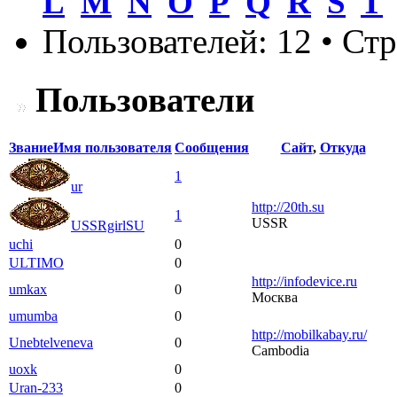
L
M
N
O
P
Q
R
S
T
Пользователей: 12 • Ст
Пользователи
Звание
Имя пользователя
Сообщения
Сайт
,
Откуда
1
ur
http://20th.su
1
USSR
USSRgirlSU
uchi
0
ULTIMO
0
http://infodevice.ru
umkax
0
Москва
umumba
0
http://mobilkabay.ru/
Unebtelveneva
0
Cambodia
uoxk
0
Uran-233
0