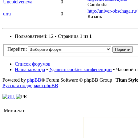
Unebtelveneva
0
Cambodia
http://univer-obschaga.ru/
urra
0
Казань
Пользователей: 12 • Страница
1
из
1
Перейти:
Список форумов
Наша команда
•
Удалить cookies конференции
• Часовой п
Powered by
phpBB
® Forum Software © phpBB Group |
Titan Styl
Русская поддержка phpBB
Мини-чат