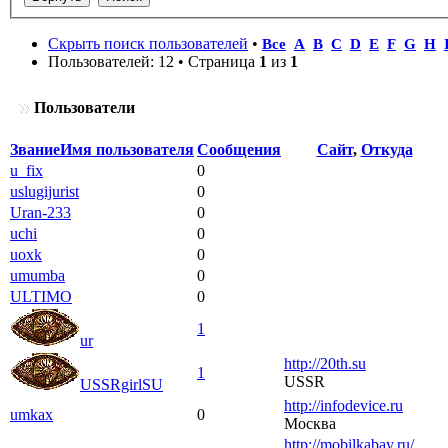
Скрыть поиск пользователей
•
Все
A
B
C
D
E
F
G
H
Пользователей: 12 • Страница
1
из
1
Пользователи
Звание
Имя пользователя
Сообщения
Сайт
,
Откуда
u_fix
0
uslugijurist
0
Uran-233
0
uchi
0
uoxk
0
umumba
0
ULTIMO
0
1
ur
http://20th.su
1
USSR
USSRgirlSU
http://infodevice.ru
umkax
0
Москва
http://mobilkabay.ru/