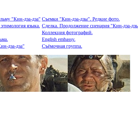
льму "Кин-дза-дза"
Съемки "Кин-дза-дзы". Редкие фото.
 этимология языка.
Сделка. Продолжение сценария "Кин-дза-дзы
Коллекция фотографий.
ьма.
English embassy.
ин-дза-дза"
Съёмочная группа.