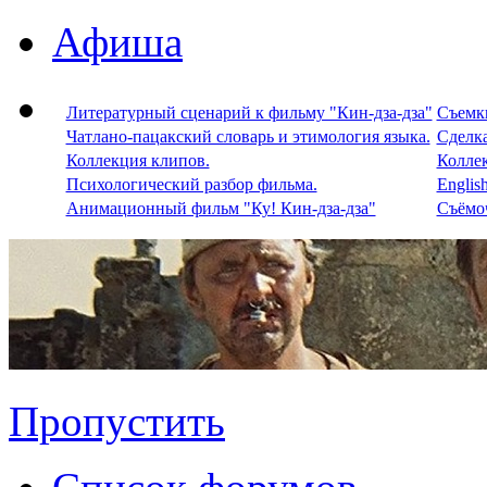
Афиша
Литературный сценарий к фильму "Кин-дза-дза"
Съемки
Чатлано-пацакский словарь и этимология языка.
Сделка
Коллекция клипов.
Колле
Психологический разбор фильма.
Englis
Анимационный фильм "Ку! Кин-дза-дза"
Съёмоч
Пропустить