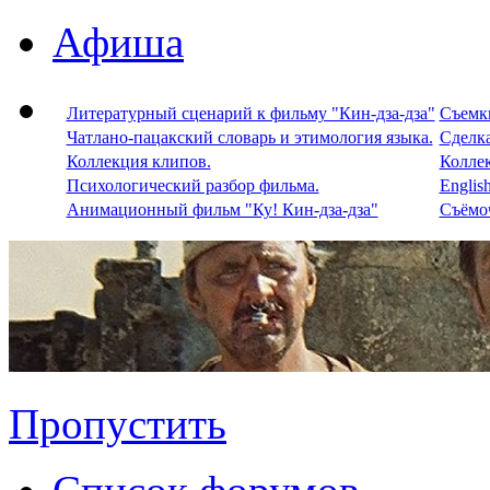
Афиша
Литературный сценарий к фильму "Кин-дза-дза"
Съемки
Чатлано-пацакский словарь и этимология языка.
Сделка
Коллекция клипов.
Колле
Психологический разбор фильма.
Englis
Анимационный фильм "Ку! Кин-дза-дза"
Съёмоч
Пропустить