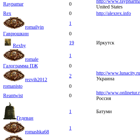
http://www.raypharma
Raypamar
0
United States
Rex
0
http://alexrex.info
1
romailyin
Гаврюшкин
0
19
Иркутск
Rexby
1
romale
Галограмма ПЖ
0
http://www.lunacity.ru
2
Украина
rezvih2012
romanisto
0
http://www.onlinetur.
Reantwist
0
Россия
1
Батуми
Гедеван
1
romashka68