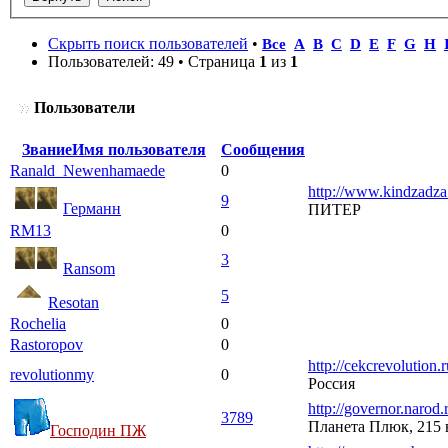
Скрыть поиск пользователей
•
Все
A
B
C
D
E
F
G
H
Пользователей: 49 • Страница
1
из
1
Пользователи
Звание
Имя пользователя
Сообщения
Ranald_Newenhamaede
0
http://www.kindzadza
9
Германн
ПИТЕР
RM13
0
3
Ransom
5
Resotan
Rochelia
0
Rastoropov
0
http://cekcrevolution.r
revolutionmy
0
Россия
http://governor.narod.
3789
Планета Плюк, 215 в
Господин ПЖ