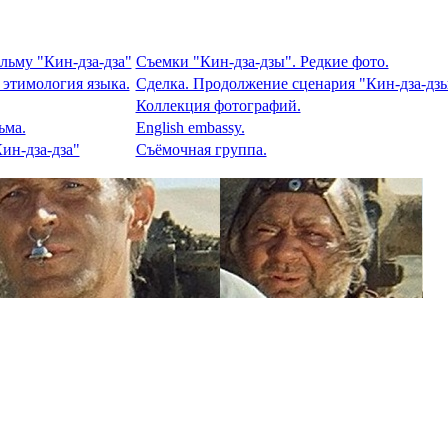
льму "Кин-дза-дза"
Съемки "Кин-дза-дзы". Редкие фото.
 этимология языка.
Сделка. Продолжение сценария "Кин-дза-дзы
Коллекция фотографий.
ьма.
English embassy.
ин-дза-дза"
Съёмочная группа.