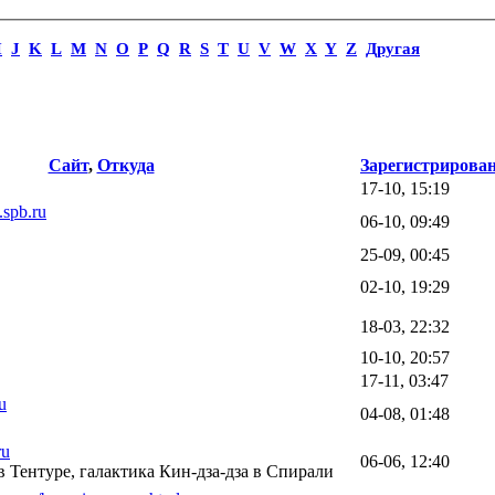
I
J
K
L
M
N
O
P
Q
R
S
T
U
V
W
X
Y
Z
Другая
Сайт
,
Откуда
Зарегистрирова
17-10, 15:19
.spb.ru
06-10, 09:49
25-09, 00:45
02-10, 19:29
18-03, 22:32
10-10, 20:57
17-11, 03:47
u
04-08, 01:48
ru
06-06, 12:40
 Тентуре, галактика Кин-дза-дза в Спирали