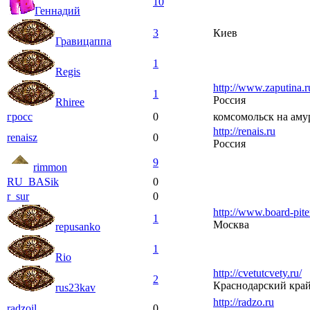
10
Геннадий
3
Киев
Гравицаппа
1
Regis
http://www.zaputina.r
1
Россия
Rhiree
гросс
0
комсомольск на аму
http://renais.ru
renaisz
0
Россия
9
rimmon
RU_BASik
0
r_sur
0
http://www.board-pite
1
Москва
repusanko
1
Rio
http://cvetutcvety.ru/
2
Краснодарский кра
rus23kav
http://radzo.ru
radzoil
0