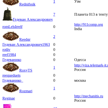
1
Узм
Rednifssik
7
Планета 013 в тент
Гедеван Александрович
http://911comp.org
romLelsIrrelf
0
India
2
Reedgr
Гедеван Александрович1963
0
rotliv
0
reef1984
0
Гедеванико
0
Одесса
http://viza.telemark-it.
1
Россия
RoxyTS
reequeduets
0
Гедеванико_
0
москва
1
Rozmari
http://mechanitis.ru
Reginae
0
Россия