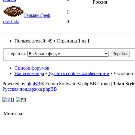
Россия
1
Герман Греф
rioishida
0
Пользователей: 49 • Страница
1
из
1
Перейти:
Список форумов
Наша команда
•
Удалить cookies конференции
• Часовой п
Powered by
phpBB
® Forum Software © phpBB Group |
Titan Styl
Русская поддержка phpBB
Мини-чат