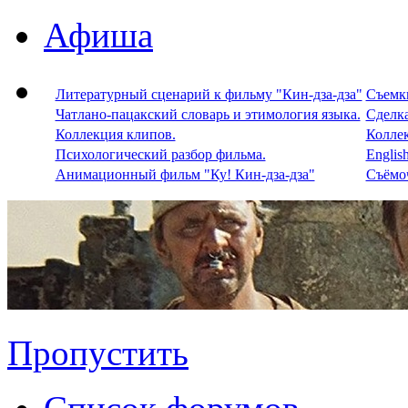
Афиша
Литературный сценарий к фильму "Кин-дза-дза"
Съемки
Чатлано-пацакский словарь и этимология языка.
Сделка
Коллекция клипов.
Колле
Психологический разбор фильма.
Englis
Анимационный фильм "Ку! Кин-дза-дза"
Съёмоч
Пропустить