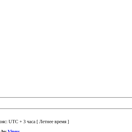
ояс: UTC + 3 часа [ Летнее время ]
e by
Vinny