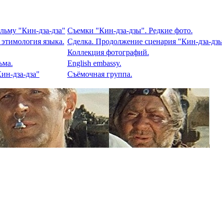
льму "Кин-дза-дза"
Съемки "Кин-дза-дзы". Редкие фото.
 этимология языка.
Сделка. Продолжение сценария "Кин-дза-дзы
Коллекция фотографий.
ьма.
English embassy.
ин-дза-дза"
Съёмочная группа.