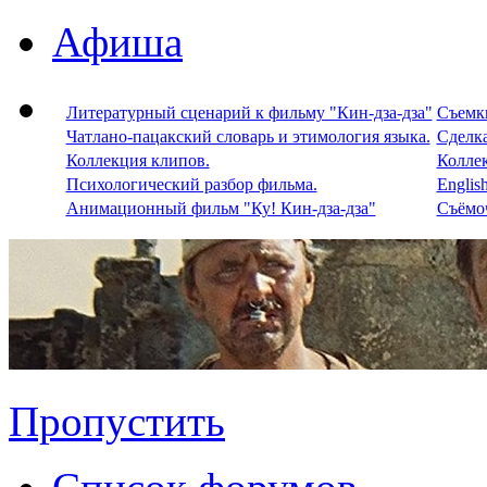
Афиша
Литературный сценарий к фильму "Кин-дза-дза"
Съемки
Чатлано-пацакский словарь и этимология языка.
Сделка
Коллекция клипов.
Колле
Психологический разбор фильма.
Englis
Анимационный фильм "Ку! Кин-дза-дза"
Съёмоч
Пропустить