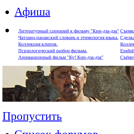
Афиша
Литературный сценарий к фильму "Кин-дза-дза"
Съемки
Чатлано-пацакский словарь и этимология языка.
Сделка
Коллекция клипов.
Колле
Психологический разбор фильма.
Englis
Анимационный фильм "Ку! Кин-дза-дза"
Съёмоч
Пропустить