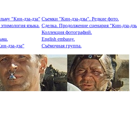
льму "Кин-дза-дза"
Съемки "Кин-дза-дзы". Редкие фото.
 этимология языка.
Сделка. Продолжение сценария "Кин-дза-дзы
Коллекция фотографий.
ьма.
English embassy.
ин-дза-дза"
Съёмочная группа.