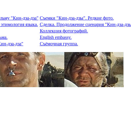
льму "Кин-дза-дза"
Съемки "Кин-дза-дзы". Редкие фото.
 этимология языка.
Сделка. Продолжение сценария "Кин-дза-дзы
Коллекция фотографий.
ьма.
English embassy.
ин-дза-дза"
Съёмочная группа.