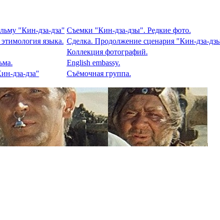
льму "Кин-дза-дза"
Съемки "Кин-дза-дзы". Редкие фото.
 этимология языка.
Сделка. Продолжение сценария "Кин-дза-дзы
Коллекция фотографий.
ьма.
English embassy.
ин-дза-дза"
Съёмочная группа.