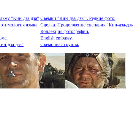
льму "Кин-дза-дза"
Съемки "Кин-дза-дзы". Редкие фото.
 этимология языка.
Сделка. Продолжение сценария "Кин-дза-дзы
Коллекция фотографий.
ьма.
English embassy.
ин-дза-дза"
Съёмочная группа.