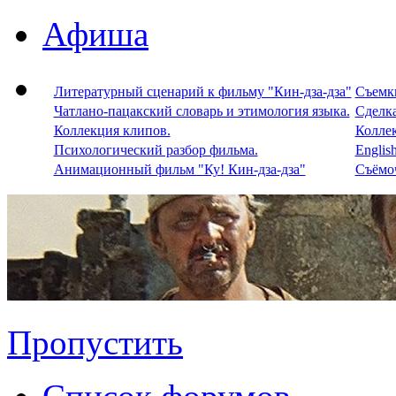
Афиша
Литературный сценарий к фильму "Кин-дза-дза"
Съемки
Чатлано-пацакский словарь и этимология языка.
Сделка
Коллекция клипов.
Колле
Психологический разбор фильма.
Englis
Анимационный фильм "Ку! Кин-дза-дза"
Съёмоч
Пропустить