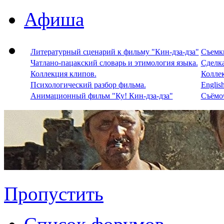
Афиша
Литературный сценарий к фильму "Кин-дза-дза"
Съемки
Чатлано-пацакский словарь и этимология языка.
Сделка
Коллекция клипов.
Колле
Психологический разбор фильма.
Englis
Анимационный фильм "Ку! Кин-дза-дза"
Съёмоч
Пропустить