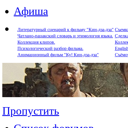
Афиша
Литературный сценарий к фильму "Кин-дза-дза"
Съемки
Чатлано-пацакский словарь и этимология языка.
Сделка
Коллекция клипов.
Колле
Психологический разбор фильма.
Englis
Анимационный фильм "Ку! Кин-дза-дза"
Съёмоч
Пропустить