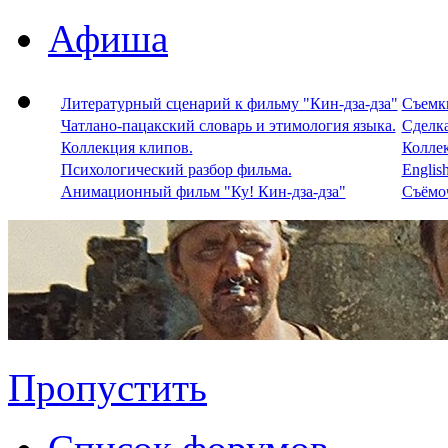
Афиша
Литературный сценарий к фильму "Кин-дза-дза"
Съемки
Чатлано-пацакский словарь и этимология языка.
Сделка
Коллекция клипов.
Колле
Психологический разбор фильма.
Englis
Анимационный фильм "Ку! Кин-дза-дза"
Съёмоч
Пропустить