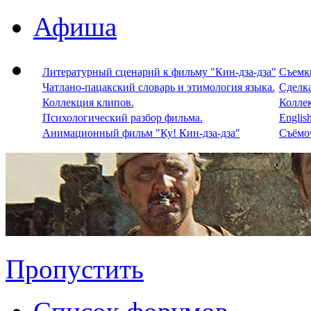
Афиша
Литературный сценарий к фильму "Кин-дза-дза"
Съемки
Чатлано-пацакский словарь и этимология языка.
Сделка
Коллекция клипов.
Колле
Психологический разбор фильма.
Englis
Анимационный фильм "Ку! Кин-дза-дза"
Съёмоч
Пропустить