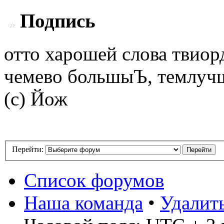
Подпись
отто харошей слова твио
чемево большыЪ, темлуч
(с) Йож
Перейти:
Список форумов
Наша команда
•
Удалит