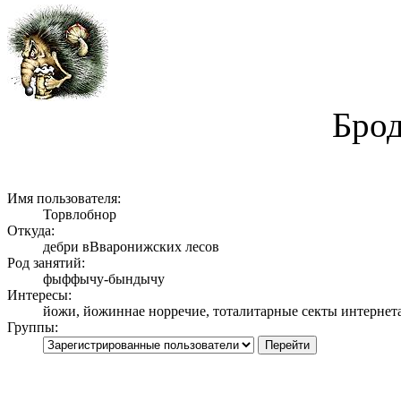
Брод
Имя пользователя:
Торвлобнор
Откуда:
дебри вВваронижских лесов
Род занятий:
фыффычу-бындычу
Интересы:
йожи, йожиннае норречие, тоталитарные секты интернет
Группы: