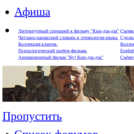
Афиша
Литературный сценарий к фильму "Кин-дза-дза"
Съемки
Чатлано-пацакский словарь и этимология языка.
Сделка
Коллекция клипов.
Колле
Психологический разбор фильма.
Englis
Анимационный фильм "Ку! Кин-дза-дза"
Съёмоч
Пропустить