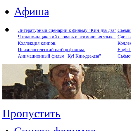
Афиша
Литературный сценарий к фильму "Кин-дза-дза"
Съемки
Чатлано-пацакский словарь и этимология языка.
Сделка
Коллекция клипов.
Колле
Психологический разбор фильма.
Englis
Анимационный фильм "Ку! Кин-дза-дза"
Съёмоч
Пропустить