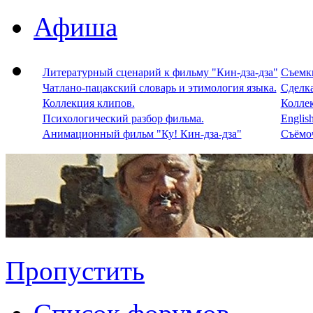
Афиша
Литературный сценарий к фильму "Кин-дза-дза"
Съемки
Чатлано-пацакский словарь и этимология языка.
Сделка
Коллекция клипов.
Колле
Психологический разбор фильма.
Englis
Анимационный фильм "Ку! Кин-дза-дза"
Съёмоч
Пропустить