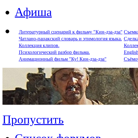
Афиша
Литературный сценарий к фильму "Кин-дза-дза"
Съемки
Чатлано-пацакский словарь и этимология языка.
Сделка
Коллекция клипов.
Колле
Психологический разбор фильма.
Englis
Анимационный фильм "Ку! Кин-дза-дза"
Съёмоч
Пропустить