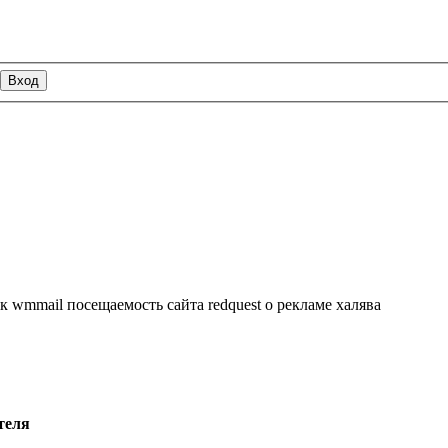
ик wmmail посещаемость сайта redquest о рекламе халява
теля