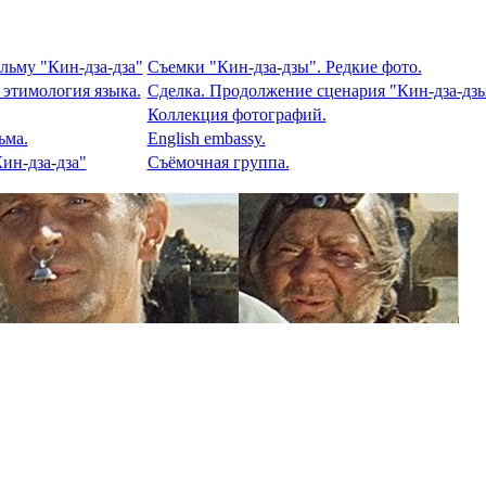
льму "Кин-дза-дза"
Съемки "Кин-дза-дзы". Редкие фото.
 этимология языка.
Сделка. Продолжение сценария "Кин-дза-дзы
Коллекция фотографий.
ьма.
English embassy.
ин-дза-дза"
Съёмочная группа.