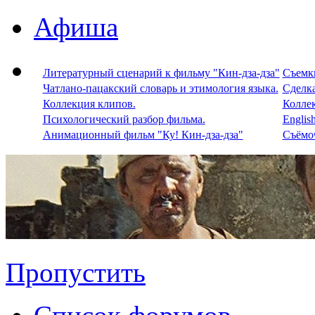
Афиша
Литературный сценарий к фильму "Кин-дза-дза"
Съемки
Чатлано-пацакский словарь и этимология языка.
Сделка
Коллекция клипов.
Колле
Психологический разбор фильма.
Englis
Анимационный фильм "Ку! Кин-дза-дза"
Съёмоч
Пропустить