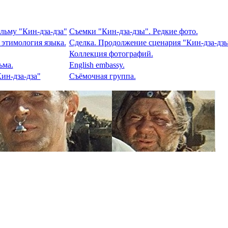
льму "Кин-дза-дза"
Съемки "Кин-дза-дзы". Редкие фото.
 этимология языка.
Сделка. Продолжение сценария "Кин-дза-дзы
Коллекция фотографий.
ьма.
English embassy.
ин-дза-дза"
Съёмочная группа.