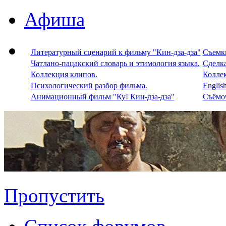
Афиша
Литературный сценарий к фильму "Кин-дза-дза"
Съемки
Чатлано-пацакский словарь и этимология языка.
Сделка
Коллекция клипов.
Колле
Психологический разбор фильма.
Englis
Анимационный фильм "Ку! Кин-дза-дза"
Съёмоч
Пропустить