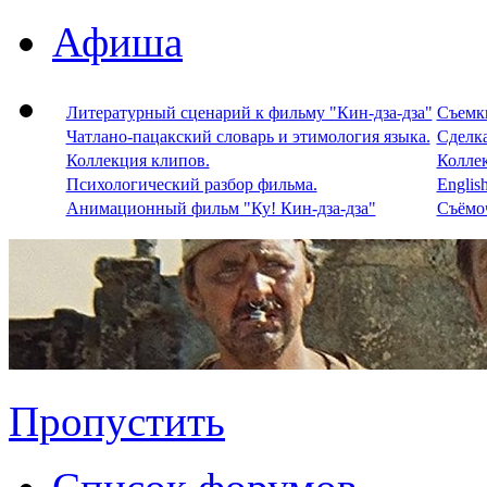
Афиша
Литературный сценарий к фильму "Кин-дза-дза"
Съемки
Чатлано-пацакский словарь и этимология языка.
Сделка
Коллекция клипов.
Колле
Психологический разбор фильма.
Englis
Анимационный фильм "Ку! Кин-дза-дза"
Съёмоч
Пропустить