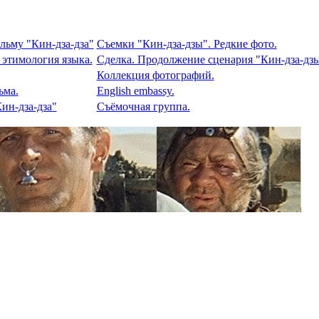
льму "Кин-дза-дза"
Съемки "Кин-дза-дзы". Редкие фото.
 этимология языка.
Сделка. Продолжение сценария "Кин-дза-дзы
Коллекция фотографий.
ьма.
English embassy.
ин-дза-дза"
Съёмочная группа.