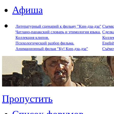
Афиша
Литературный сценарий к фильму "Кин-дза-дза"
Съемки
Чатлано-пацакский словарь и этимология языка.
Сделка
Коллекция клипов.
Колле
Психологический разбор фильма.
Englis
Анимационный фильм "Ку! Кин-дза-дза"
Съёмоч
Пропустить