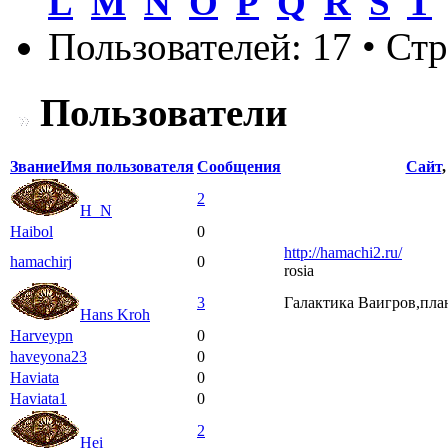
L
M
N
O
P
Q
R
S
T
Пользователей: 17 • Ст
Пользователи
Звание
Имя пользователя
Сообщения
Сайт
2
H_N
Haibol
0
http://hamachi2.ru/
hamachirj
0
rosia
3
Галактика Ваигров,план
Hans Kroh
Harveypn
0
haveyona23
0
Haviata
0
Haviata1
0
2
Hei