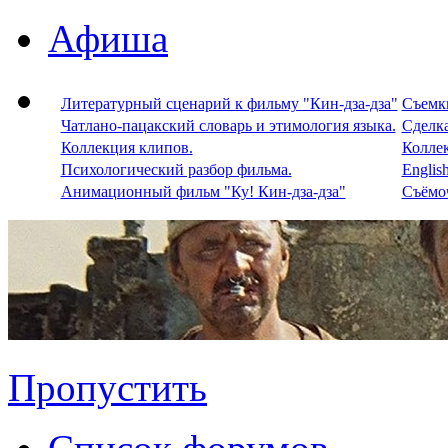
Афиша
Литературный сценарий к фильму "Кин-дза-дза"
Съемки
Чатлано-пацакский словарь и этимология языка.
Сделка
Коллекция клипов.
Колле
Психологический разбор фильма.
Englis
Анимационный фильм "Ку! Кин-дза-дза"
Съёмоч
Пропустить