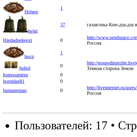
1
Helgee
37
галактика Кин-дза-дза 
helgi
http://www.sendspace.co
Hiedadnekeext
0
Россия
1
hocp
http://gospodinpezhe.live
0
hohol
Темная сторона Земли
homosapiens
0
hornidas81
0
http://liveinternet.ru/user
humaneman
0
Россия
Пользователей: 17 • Ст