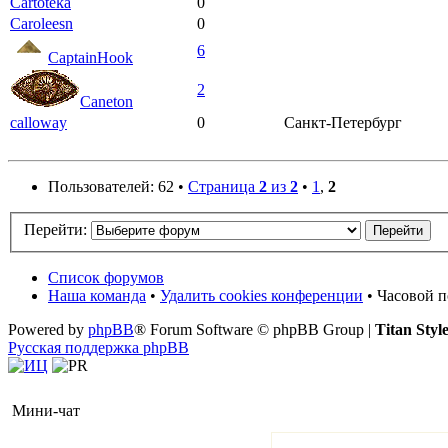
Cartoteka
0
Caroleesn
0
6
CaptainHook
2
Caneton
calloway
0
Санкт-Петербург
Пользователей: 62 •
Страница
2
из
2
•
1
,
2
Перейти:
Список форумов
Наша команда
•
Удалить cookies конференции
• Часовой п
Powered by
phpBB
® Forum Software © phpBB Group |
Titan Styl
Русская поддержка phpBB
Мини-чат