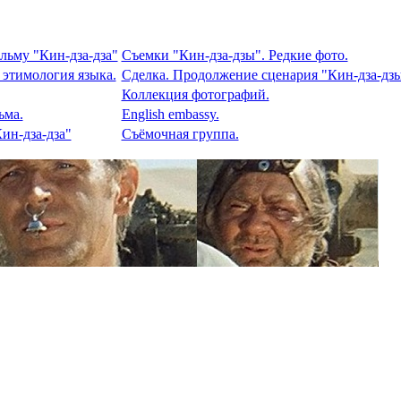
льму "Кин-дза-дза"
Съемки "Кин-дза-дзы". Редкие фото.
 этимология языка.
Сделка. Продолжение сценария "Кин-дза-дзы
Коллекция фотографий.
ьма.
English embassy.
ин-дза-дза"
Съёмочная группа.