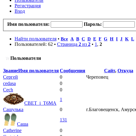
Пользователи
Регистрация
Вход
Имя пользователя:
Пароль:
Найти пользователя
•
Все
A
B
C
D
E
F
G
H
I
J
K
L
Пользователей: 62 •
Страница
2
из
2
•
1
,
2
Пользователи
Звание
Имя пользователя
Сообщения
Сайт
,
Откуда
Сергей
0
Череповец
cedasa
0
Cech
0
1
CBET_i_T6MA
Сашулька
0
г.Благовещенск, Амурск
131
Саша
Catherine
0