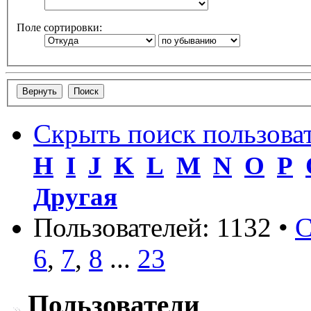
Поле сортировки:
Скрыть поиск пользова
H
I
J
K
L
M
N
O
P
Другая
Пользователей: 1132 •
С
6
,
7
,
8
...
23
Пользователи