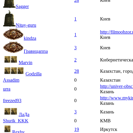
28
Киев
Sagger
1
Киев
Nitay-guru
http://filmoobzor.
1
Киев
kindza
3
Киев
Гравицаппа
2
Кибернетическа
Marvin
28
Казахстан, гор
Godzilla
Assadim
0
Казахстан
http://univer-obs
urra
0
Казань
http://www.mykin
freezed93
0
Казань
3
Казань
ЛаДа
Shurik_KKK
0
КМВ
19
Иркутск
Rexby