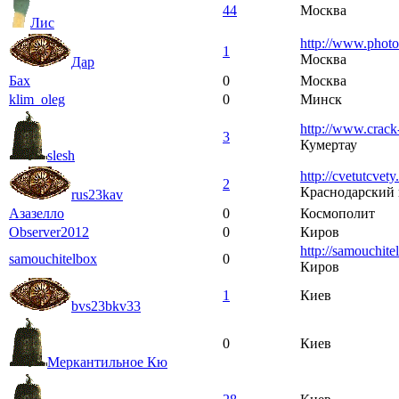
44
Москва
Лис
http://www.photo
1
Москва
Дар
Бах
0
Москва
klim_oleg
0
Минск
http://www.crack
3
Кумертау
slesh
http://cvetutcvety.
2
Краснодарский 
rus23kav
Азазелло
0
Космополит
Observer2012
0
Киров
http://samouchite
samouchitelbox
0
Киров
1
Киев
bvs23bkv33
0
Киев
Меркантильное Кю