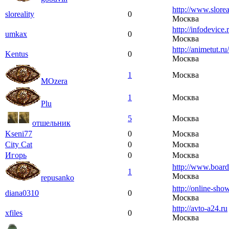
http://www.sloreal
sloreality
0
Москва
http://infodevice.
umkax
0
Москва
http://animetut.ru/
Kentus
0
Москва
1
Москва
MOzera
1
Москва
Plu
5
Москва
отшельник
Kseni77
0
Москва
City Cat
0
Москва
Игорь
0
Москва
http://www.board-
1
Москва
repusanko
http://online-sho
diana0310
0
Москва
http://avto-a24.ru
xfiles
0
Москва