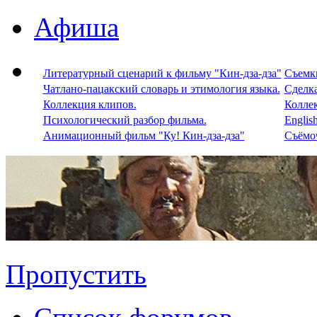
Афиша
Литературный сценарий к фильму "Кин-дза-дза"
Съемки
Чатлано-пацакский словарь и этимология языка.
Сделка
Коллекция клипов.
Колле
Психологический разбор фильма.
Englis
Анимационный фильм "Ку! Кин-дза-дза"
Съёмоч
Пропустить