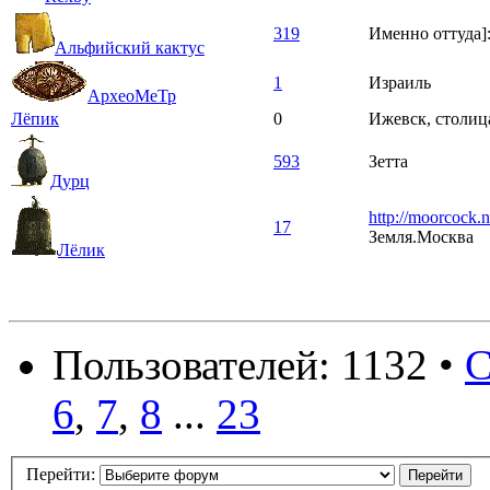
319
Именно оттуда]
Альфийский кактус
1
Израиль
АрхеоМеТр
Лёпик
0
Ижевск, столиц
593
Зетта
Дурц
http://moorcock.n
17
Земля.Москва
Лёлик
Пользователей: 1132 •
С
6
,
7
,
8
...
23
Перейти: