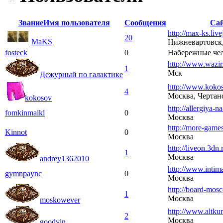
Звание
Имя пользователя
Сообщения
Са
http://max-ks.liv
20
MaKS
Нижневартовск,
fosteck
0
Набережные че
http://www.wazir
1
Мск
Дежурный по галактике
http://www.kokos
4
Москва, Чертан
kokosov
http://allergiya-n
fomkinmaikl
0
Москва
http://more-games
Kinnot
0
Москва
http://liveon.3dn.
1
Москва
andrey1362010
http://www.intima
gymnpaync
0
Москва
http://board-mosc
1
Москва
moskowever
http://www.altkur
2
Москва
goodvin