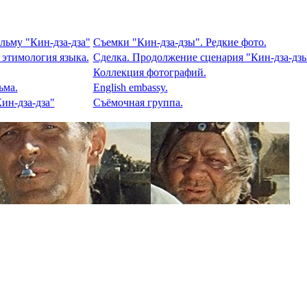
льму "Кин-дза-дза"
Съемки "Кин-дза-дзы". Редкие фото.
 этимология языка.
Сделка. Продолжение сценария "Кин-дза-дзы
Коллекция фотографий.
ьма.
English embassy.
ин-дза-дза"
Съёмочная группа.