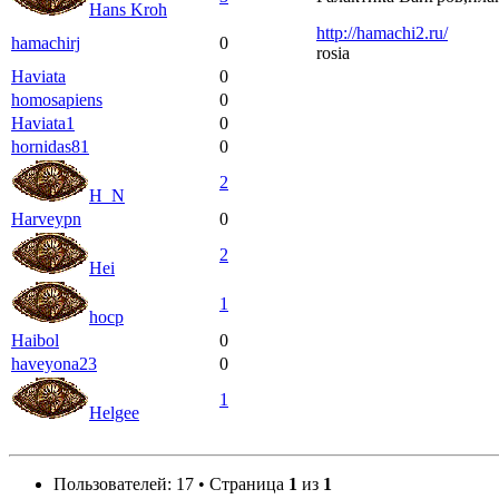
Hans Kroh
http://hamachi2.ru/
hamachirj
0
rosia
Haviata
0
homosapiens
0
Haviata1
0
hornidas81
0
2
H_N
Harveypn
0
2
Hei
1
hocp
Haibol
0
haveyona23
0
1
Helgee
Пользователей: 17 • Страница
1
из
1