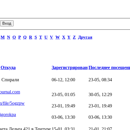
M
N
O
P
Q
R
S
T
U
V
W
X
Y
Z
Другая
,
Откуда
Зарегистрирован
Последнее посещен
в Спирали
06-12, 12:00
23-05, 08:34
journal.com
23-05, 01:05
30-05, 12:29
m/file/5ogzpw
23-01, 19:49
23-01, 19:49
s/igorokpa
03-06, 13:30
03-06, 13:30
ета Дельта,421 в Тентуре
15-01, 03:31
21-01, 21:07