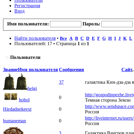
Пользователи
Регистрация
Вход
Имя пользователя:
Пароль:
Найти пользователя
•
Все
A
B
C
D
E
F
G
H
I
J
K
L
Пользователей: 17 • Страница
1
из
1
Пользователи
Звание
Имя пользователя
Сообщения
Сайт
37
галактика Кин-дза-дза 
helgi
http://gospodinpezhe.live
0
hohol
Темная сторона Земли
http://www.sendspace.co
Hiedadnekeext
0
Россия
http://liveinternet.ru/user
humaneman
0
Россия
3
Галактика Ваигров,план