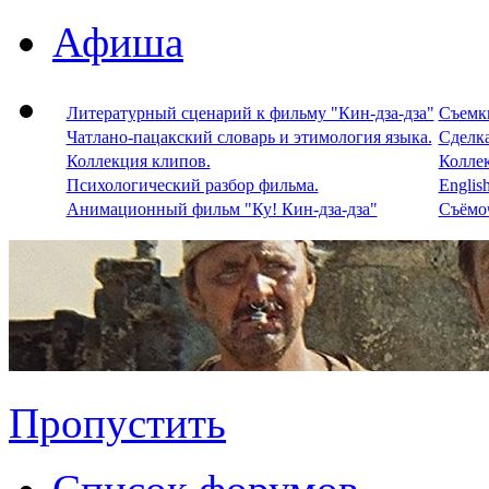
Афиша
Литературный сценарий к фильму "Кин-дза-дза"
Съемки
Чатлано-пацакский словарь и этимология языка.
Сделка
Коллекция клипов.
Колле
Психологический разбор фильма.
Englis
Анимационный фильм "Ку! Кин-дза-дза"
Съёмоч
Пропустить