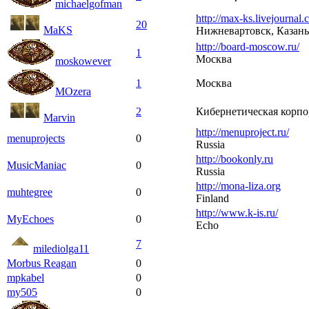
michaelgofman
http://max-ks.livejournal.
20
MaKS
Нижневартовск, Казань
http://board-moscow.ru/
1
Москва
moskowever
1
Москва
MOzera
2
Кибернетическая корп
Marvin
http://menuproject.ru/
menuprojects
0
Russia
http://bookonly.ru
MusicManiac
0
Russia
http://mona-liza.org
muhtegree
0
Finland
http://www.k-is.ru/
MyEchoes
0
Echo
7
milediolga11
Morbus Reagan
0
mpkabel
0
my505
0