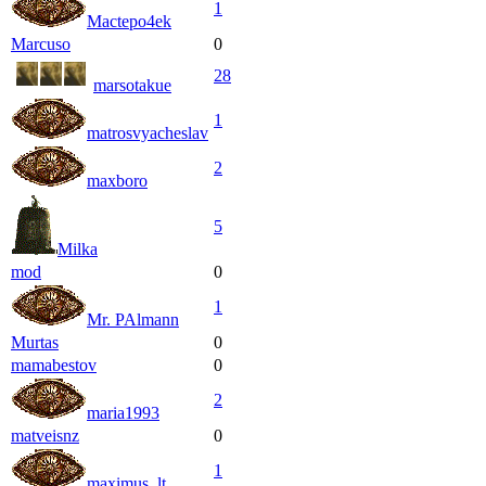
1
Mactepo4ek
Marcuso
0
28
marsotakue
1
matrosvyacheslav
2
maxboro
5
Milka
mod
0
1
Mr. PAlmann
Murtas
0
mamabestov
0
2
maria1993
matveisnz
0
1
maximus_lt