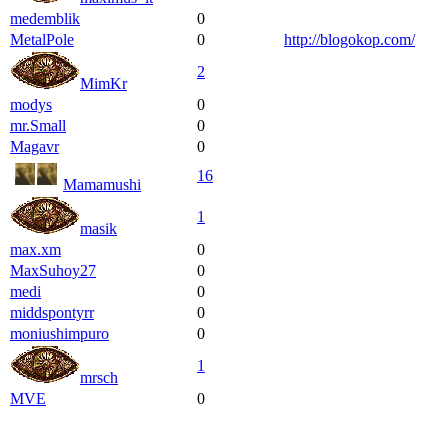
medemblik
0
MetalPole
0
http://blogokop.com/
2
MimKr
modys
0
mr.Small
0
Magavr
0
16
Mamamushi
1
masik
max.xm
0
MaxSuhoy27
0
medi
0
middspontyrr
0
moniushimpuro
0
1
mrsch
MVE
0