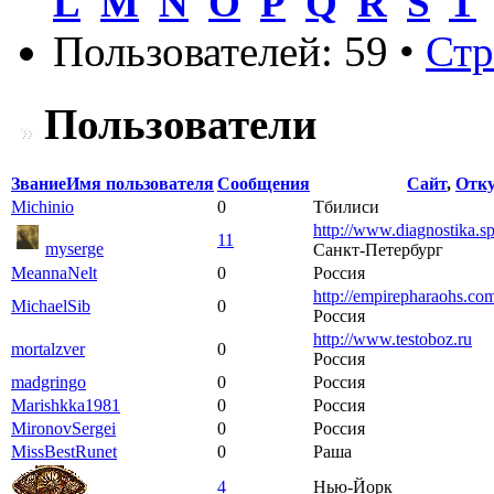
L
M
N
O
P
Q
R
S
T
Пользователей: 59 •
Ст
Пользователи
Звание
Имя пользователя
Сообщения
Сайт
,
Отку
Michinio
0
Тбилиси
http://www.diagnostika.sp
11
myserge
Санкт-Петербург
MeannaNelt
0
Россия
http://empirepharaohs.co
MichaelSib
0
Россия
http://www.testoboz.ru
mortalzver
0
Россия
madgringo
0
Россия
Marishkka1981
0
Россия
MironovSergei
0
Россия
MissBestRunet
0
Раша
4
Нью-Йорк