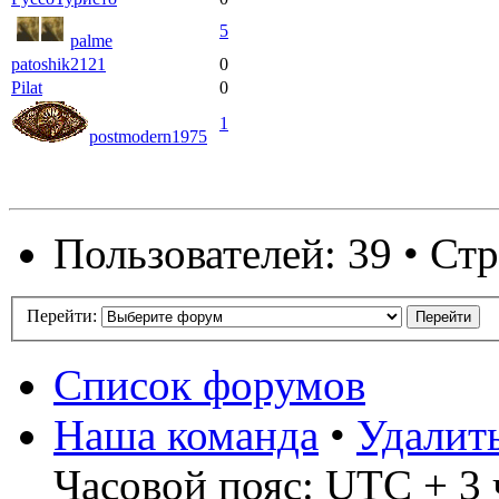
5
palme
patoshik2121
0
Pilat
0
1
postmodern1975
Пользователей: 39 • Ст
Перейти:
Список форумов
Наша команда
•
Удалит
Часовой пояс: UTC + 3 ч