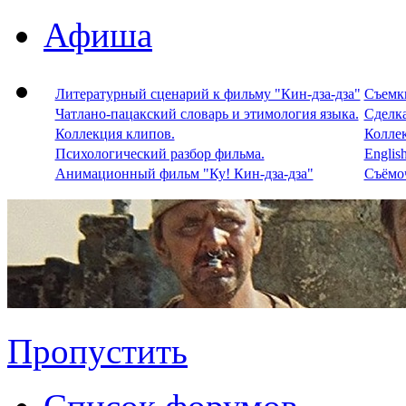
Афиша
Литературный сценарий к фильму "Кин-дза-дза"
Съемки
Чатлано-пацакский словарь и этимология языка.
Сделка
Коллекция клипов.
Колле
Психологический разбор фильма.
Englis
Анимационный фильм "Ку! Кин-дза-дза"
Съёмоч
Пропустить