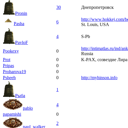
30
Днепропетровск
Pronin
http://www.hokkej.com/b
6
Pasha
St. Louis, USA
4
S-Pb
PavloF
http://intimatlas.ru/ind/a
Pookexy
0
Russia
Prot
0
K-PAX, созвездие Лира
Pripas
0
Proharova19
0
Psheeh
0
http://myhinson.info
1
Рыба
4
pablo
papamishi
0
2
paul_walker