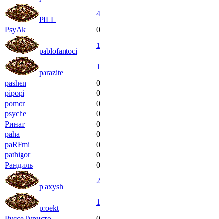
4
PILL
PsyAk
0
1
pablofantoci
1
parazite
pashen
0
pipopi
0
pomor
0
psyche
0
Ринат
0
paha
0
paRFmi
0
pathigor
0
Рандиль
0
2
plaxysh
1
proekt
РуссоТуристо
0