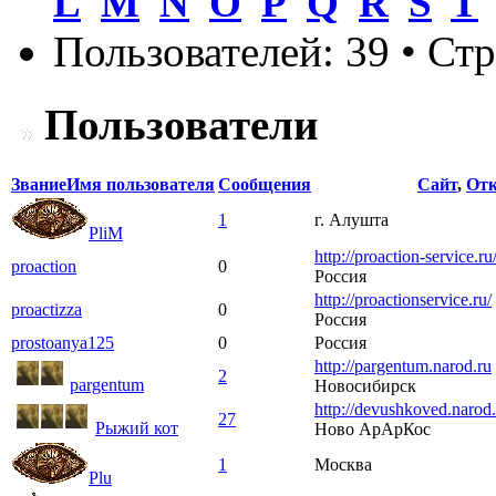
L
M
N
O
P
Q
R
S
T
Пользователей: 39 • Ст
Пользователи
Звание
Имя пользователя
Сообщения
Сайт
,
Отк
1
г. Алушта
PliM
http://proaction-service.
proaction
0
Россия
http://proactionservice.ru/
proactizza
0
Россия
prostoanya125
0
Россия
http://pargentum.narod.ru
2
pargentum
Новосибирск
http://devushkoved.narod.
27
Рыжий кот
Ново АрАрКос
1
Москва
Plu