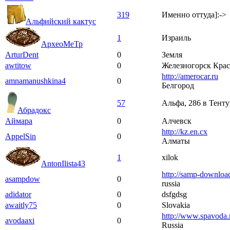
319
Именно оттуда]:->
Альфийский кактус
1
Израиль
АрхеоМеТр
ArturDent
0
Земля
awtitow
0
Железногорск Крас
http://amerocar.ru
amnamanushkina4
0
Белгород
57
Альфа, 286 в Тенту
Абрадокс
Аймара
0
Алчевск
http://kz.en.cx
AppelSin
0
Алматы
1
xilok
AntonIlista43
http://samp-download
asampdow
0
russia
adidator
0
dsfgdsg
awaitly75
0
Slovakia
http://www.spavoda.
avodaaxi
0
Russia