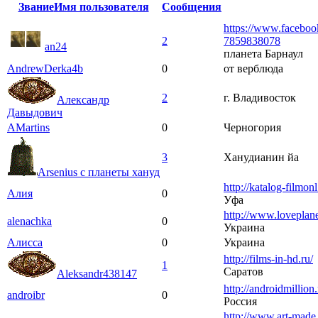
Звание
Имя пользователя
Сообщения
https://www.faceb
2
7859838078
an24
планета Барнаул
AndrewDerka4b
0
от верблюда
2
г. Владивосток
Александр
Давыдович
AMartins
0
Черногория
3
Ханудианин йа
Arsenius с планеты хануд
http://katalog-filmonl
Алия
0
Уфа
http://www.loveplane
alenachka
0
Украина
Алисса
0
Украина
http://films-in-hd.ru/
1
Саратов
Aleksandr438147
http://androidmillion.
androibr
0
Россия
http://www.art-made.