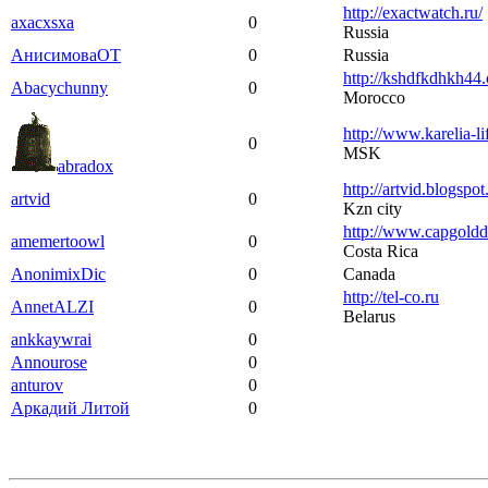
http://exactwatch.ru/
axacxsxa
0
Russia
АнисимовaOT
0
Russia
http://kshdfkdhkh44
Abacychunny
0
Morocco
http://www.karelia-li
0
MSK
abradox
http://artvid.blogspo
artvid
0
Kzn city
http://www.capgoldd
amemertoowl
0
Costa Rica
AnonimixDic
0
Canada
http://tel-co.ru
AnnetALZI
0
Belarus
ankkaywrai
0
Annourose
0
anturov
0
Аркадий Литой
0