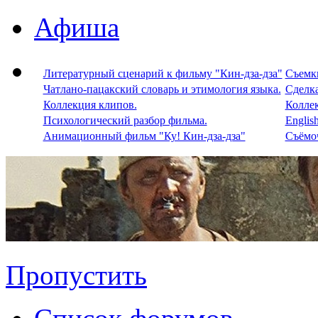
Афиша
Литературный сценарий к фильму "Кин-дза-дза"
Съемки
Чатлано-пацакский словарь и этимология языка.
Сделка
Коллекция клипов.
Колле
Психологический разбор фильма.
Englis
Анимационный фильм "Ку! Кин-дза-дза"
Съёмоч
Пропустить