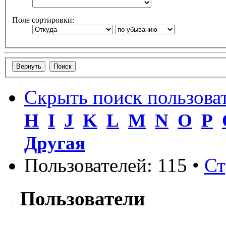
Поле сортировки:
Скрыть поиск пользова
H
I
J
K
L
M
N
O
P
Другая
Пользователей: 115 •
Ст
Пользователи