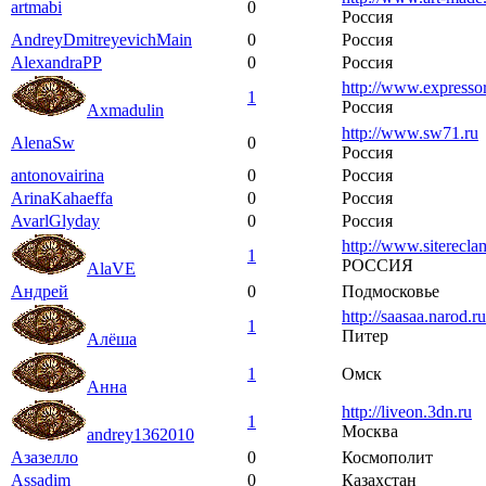
artmabi
0
Россия
AndreyDmitreyevichMain
0
Россия
AlexandraPP
0
Россия
http://www.expressor
1
Россия
Axmadulin
http://www.sw71.ru
AlenaSw
0
Россия
antonovairina
0
Россия
ArinaKahaeffa
0
Россия
AvarlGlyday
0
Россия
http://www.siterecla
1
РОССИЯ
AlaVE
Андрей
0
Подмосковье
http://saasaa.narod.ru
1
Питер
Алёша
1
Омск
Анна
http://liveon.3dn.ru
1
Москва
andrey1362010
Азазелло
0
Космополит
Assadim
0
Казахстан