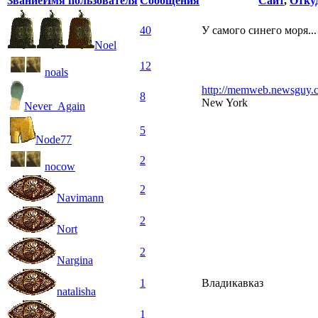
Звание
Имя пользователя
Сообщения
Сайт
,
Отку
40
У самого синего моря...
Noel
12
noals
http://memweb.newsguy.
8
New York
Never_Again
5
Node77
2
nocow
2
Navimann
2
Nort
2
Nargina
1
Владикавказ
natalisha
1