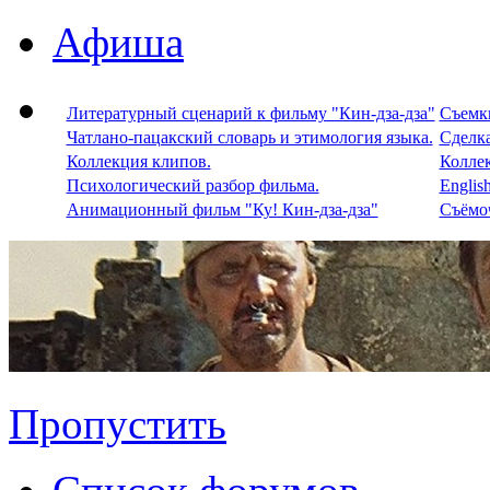
Афиша
Литературный сценарий к фильму "Кин-дза-дза"
Съемки
Чатлано-пацакский словарь и этимология языка.
Сделка
Коллекция клипов.
Колле
Психологический разбор фильма.
Englis
Анимационный фильм "Ку! Кин-дза-дза"
Съёмоч
Пропустить