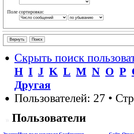
Поле сортировки:
Скрыть поиск пользова
H
I
J
K
L
M
N
O
P
Другая
Пользователей: 27 • Ст
Пользователи