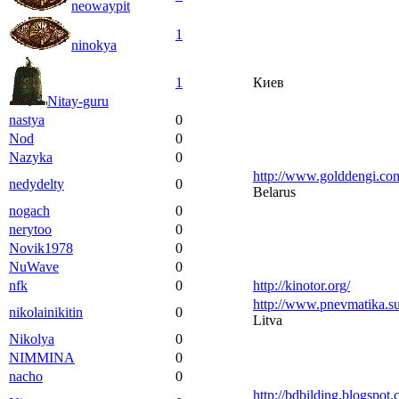
neowaypit
1
ninokya
1
Киев
Nitay-guru
nastya
0
Nod
0
Nazyka
0
http://www.golddengi.co
nedydelty
0
Belarus
nogach
0
nerytoo
0
Novik1978
0
NuWave
0
nfk
0
http://kinotor.org/
http://www.pnevmatika.su
nikolainikitin
0
Litva
Nikolya
0
NIMMINA
0
nacho
0
http://bdbilding.blogspot.