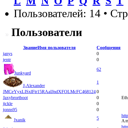
L
M
N
O
P
Q
R
S
T
Пользователей: 14 • Ст
Пользователи
Звание
Имя пользователя
Сообщения
janys
0
jentr
0
62
Junkyard
1
J-Alexander
JMCeYyxLISxlFtr15RAaIJndXFOLMcFC468124
0
Jaxybrortboot
0
Eth
jickle
0
jonns95
0
htt
5
Jxanik
Ал
htt