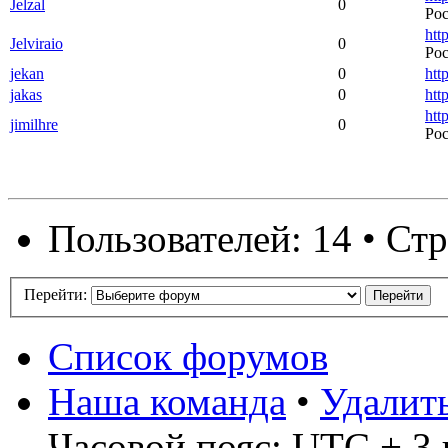
Jelzal
0
Ро
http
Jelviraio
0
Ро
jekan
0
http
jakas
0
htt
htt
jimilhre
0
Ро
Пользователей: 14 • Ст
Перейти:
Список форумов
Наша команда
•
Удалит
Часовой пояс: UTC + 3 ч