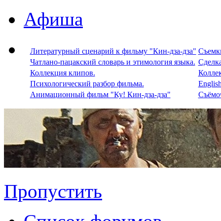
Афиша
Литературный сценарий к фильму "Кин-дза-дза"
Съемки
Чатлано-пацакский словарь и этимология языка.
Сделка
Коллекция клипов.
Колле
Психологический разбор фильма.
Englis
Анимационный фильм "Ку! Кин-дза-дза"
Съёмоч
Пропустить