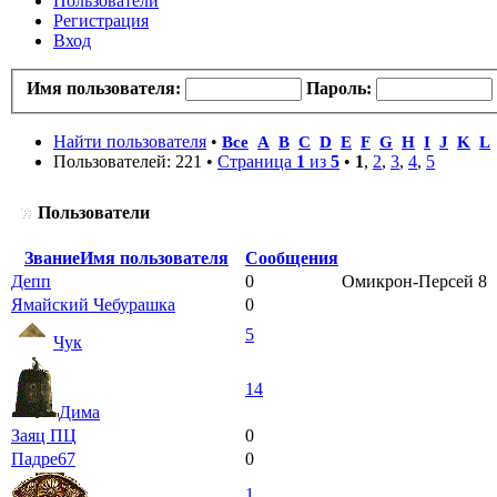
Пользователи
Регистрация
Вход
Имя пользователя:
Пароль:
Найти пользователя
•
Все
A
B
C
D
E
F
G
H
I
J
K
L
Пользователей: 221 •
Страница
1
из
5
•
1
,
2
,
3
,
4
,
5
Пользователи
Звание
Имя пользователя
Сообщения
Депп
0
Омикрон-Персей 8
Ямайский Чебурашка
0
5
Чук
14
Дима
Заяц ПЦ
0
Падре67
0
1