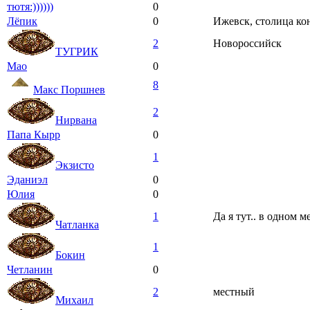
тютя:))))))
0
Лёпик
0
Ижевск, столица ко
2
Новороссийск
ТУГРИК
Мао
0
8
Макс Поршнев
2
Нирвана
Папа Кырр
0
1
Экзисто
Эданиэл
0
Юлия
0
1
Да я тут.. в одном ме
Чатланка
1
Бокин
Четланин
0
2
местный
Михаил