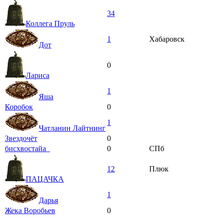
34
Коллега Пруль
1
Хабаровск
Дот
0
Лариса
1
Яша
Коробок
0
1
Чатланин Лайтнинг
Звездочёт
0
бисхвостайа_
0
СПб
12
Плюк
ПАЦАЧКА
1
Дарья
Жека Воробьев
0