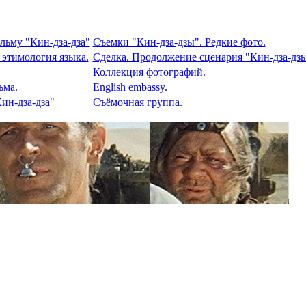
льму "Кин-дза-дза"
Съемки "Кин-дза-дзы". Редкие фото.
 этимология языка.
Сделка. Продолжение сценария "Кин-дза-дзы
Коллекция фотографий.
ьма.
English embassy.
ин-дза-дза"
Съёмочная группа.