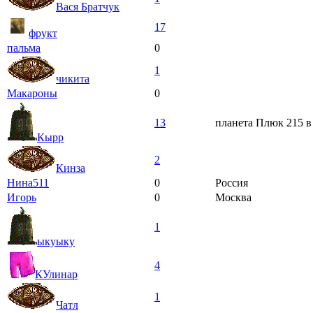
Вася Братчук
17
фрукт
пальма
0
1
чикита
Макароны
0
13
планета Плюк 215 в
Кырр
2
Кинза
Нина511
0
Россия
Игорь
0
Москва
1
ыкуыку
4
КУлинар
1
Чатл