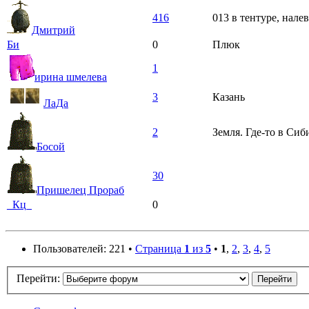
416
013 в тентуре, нал
Дмитрий
Би
0
Плюк
1
ирина шмелева
3
Казань
ЛаДа
2
Земля. Где-то в Сиб
Босой
30
Пришелец Прораб
_Кц_
0
Пользователей: 221 •
Страница
1
из
5
•
1
,
2
,
3
,
4
,
5
Перейти: