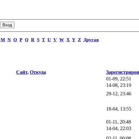
M
N
O
P
Q
R
S
T
U
V
W
X
Y
Z
Другая
Сайт
,
Откуда
Зарегистриро
01-09, 22:51
14-08, 23:19
29-12, 23:46
18-04, 13:55
01-11, 20:48
14-04, 22:03
02-11, 00:08