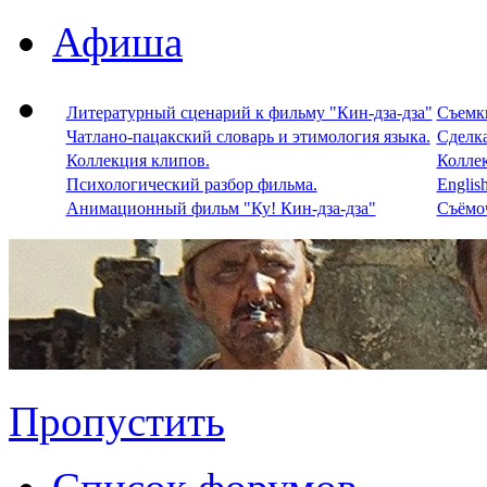
Афиша
Литературный сценарий к фильму "Кин-дза-дза"
Съемки
Чатлано-пацакский словарь и этимология языка.
Сделка
Коллекция клипов.
Колле
Психологический разбор фильма.
Englis
Анимационный фильм "Ку! Кин-дза-дза"
Съёмоч
Пропустить