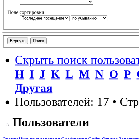
Поле сортировки:
Скрыть поиск пользова
H
I
J
K
L
M
N
O
P
Другая
Пользователей: 17 • Ст
Пользователи