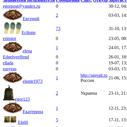
Звание
Имя пользователя
Сообщения
Сайт
,
Откуда
Зарегис
egorpost@yandex.ru
0
30-12, 04
2
03-03, 14
Евгений
73
31-10, 13
Ecilopp
erinstor
0
23-05, 08
1
24-01, 17
elena
Edgelveeffend
0
26-01, 18
ellada
0
19-07, 13
easyeas
0
03-03, 15
http://agrealt.ru
1
21-06, 15
Россия
elsmir1973
2
Украина
23-11, 21
egor123
1
12-11, 23
Екатерина
5
17-11, 13
Els60