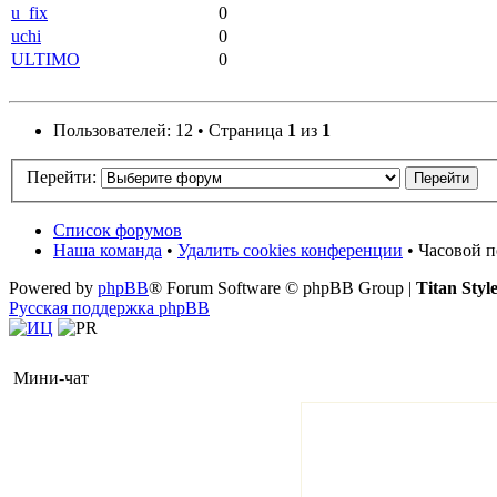
u_fix
0
uchi
0
ULTIMO
0
Пользователей: 12 • Страница
1
из
1
Перейти:
Список форумов
Наша команда
•
Удалить cookies конференции
• Часовой п
Powered by
phpBB
® Forum Software © phpBB Group |
Titan Styl
Русская поддержка phpBB
Мини-чат