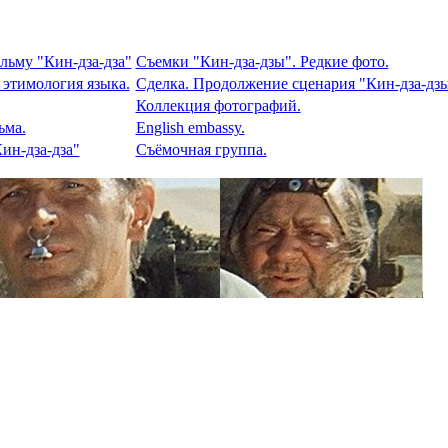
льму "Кин-дза-дза"
Съемки "Кин-дза-дзы". Редкие фото.
 этимология языка.
Сделка. Продолжение сценария "Кин-дза-дзы
Коллекция фотографий.
ьма.
English embassy.
ин-дза-дза"
Съёмочная группа.