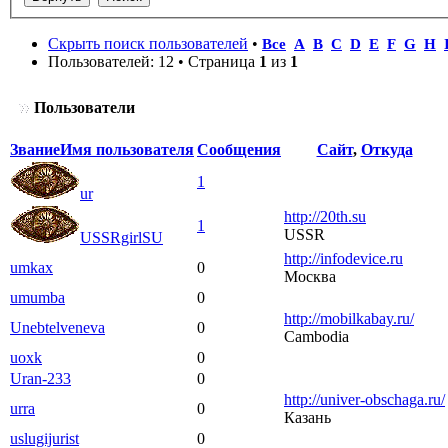
Скрыть поиск пользователей
•
Все
A
B
C
D
E
F
G
H
Пользователей: 12 • Страница
1
из
1
Пользователи
Звание
Имя пользователя
Сообщения
Сайт
,
Откуда
1
ur
http://20th.su
1
USSR
USSRgirlSU
http://infodevice.ru
umkax
0
Москва
umumba
0
http://mobilkabay.ru/
Unebtelveneva
0
Cambodia
uoxk
0
Uran-233
0
http://univer-obschaga.ru/
urra
0
Казань
uslugijurist
0