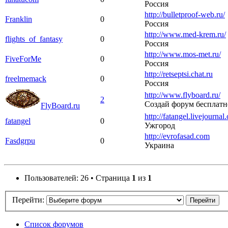
Россия
http://bulletproof-web.ru/
Franklin
0
Россия
http://www.med-krem.ru/
flights_of_fantasy
0
Россия
http://www.mos-met.ru/
FiveForMe
0
Россия
http://retseptsi.chat.ru
freelmemack
0
Россия
http://www.flyboard.ru/
2
Создай форум бесплатн
FlyBoard.ru
http://fatangel.livejournal
fatangel
0
Ужгород
http://evrofasad.com
Fasdgrpu
0
Украина
Пользователей: 26 • Страница
1
из
1
Перейти:
Список форумов