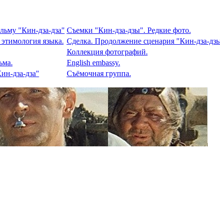
льму "Кин-дза-дза"
Съемки "Кин-дза-дзы". Редкие фото.
 этимология языка.
Сделка. Продолжение сценария "Кин-дза-дзы
Коллекция фотографий.
ьма.
English embassy.
ин-дза-дза"
Съёмочная группа.