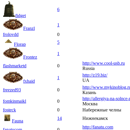
6
fidget
1
Franzl
frolovdd
0
5
Florap
1
Frontez
http://www.cool-usb.ru
flashmarketd
0
Russia
http://z19.biz/
1
UA
fxhaid
http://www.mykinoblog.r
freezed93
0
Казань
http://allergiya-na-solnce-
fomkinmaikl
0
Москва
fosteck
0
Набережные челны
14
Нижнекамск
Fauna
http://fanatu.com
fanatucom
0