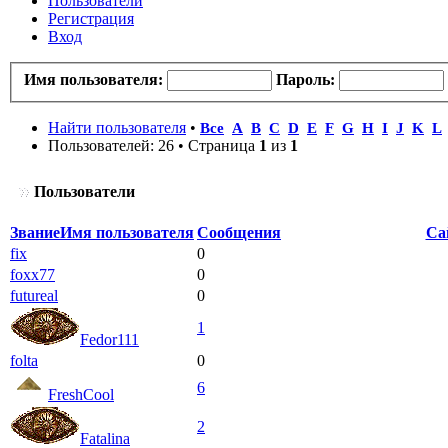
Пользователи
Регистрация
Вход
Имя пользователя:
Пароль:
Найти пользователя
•
Все
A
B
C
D
E
F
G
H
I
J
K
L
Пользователей: 26 • Страница
1
из
1
Пользователи
Звание
Имя пользователя
Сообщения
Са
fix
0
foxx77
0
futureal
0
1
Fedor111
folta
0
6
FreshCool
2
Fatalina