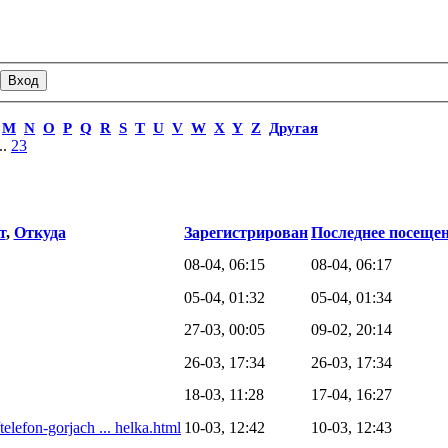
M
N
O
P
Q
R
S
T
U
V
W
X
Y
Z
Другая
..
23
т
,
Откуда
Зарегистрирован
Последнее посеще
08-04, 06:15
08-04, 06:17
05-04, 01:32
05-04, 01:34
27-03, 00:05
09-02, 20:14
26-03, 17:34
26-03, 17:34
18-03, 11:28
17-04, 16:27
telefon-gorjach ... helka.html
10-03, 12:42
10-03, 12:43