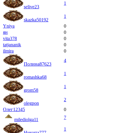
1
selive23
1
skazka50192
Yniya
0
ян
0
vita378
0
tatjananik
0
ilmira
0
4
Полина87623
1
romashka68
1
grom58
2
olegpon
Олег12345
0
7
milediolga11
1
Никита777