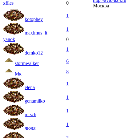
http://avto-a24.ru
xfiles
0
Москва
1
kotophey
1
maximus_lt
yanok
0
1
demko12
6
stormwalker
8
Мк
1
elena
1
genamilko
1
mrsch
1
люля
3