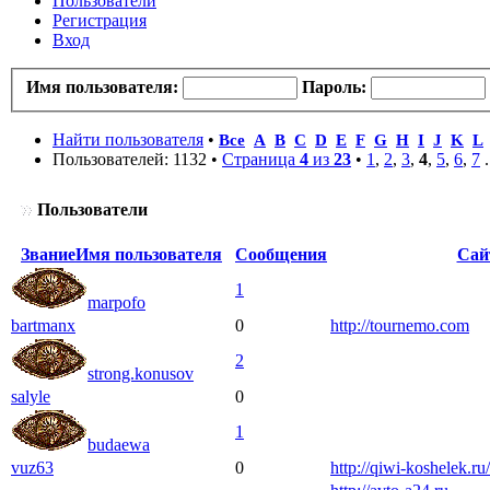
Пользователи
Регистрация
Вход
Имя пользователя:
Пароль:
Найти пользователя
•
Все
A
B
C
D
E
F
G
H
I
J
K
L
Пользователей: 1132 •
Страница
4
из
23
•
1
,
2
,
3
,
4
,
5
,
6
,
7
.
Пользователи
Звание
Имя пользователя
Сообщения
Сай
1
marpofo
bartmanx
0
http://tournemo.com
2
strong.konusov
salyle
0
1
budaewa
vuz63
0
http://qiwi-koshelek.ru/