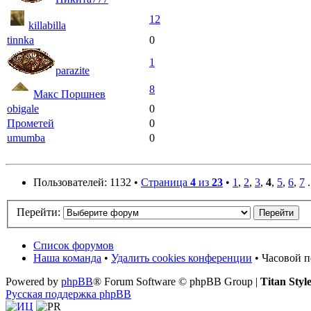
12
killabilla
tinnka
0
1
parazite
8
Макс Поршнев
obigale
0
Прометей
0
umumba
0
Пользователей: 1132 •
Страница
4
из
23
•
1
,
2
,
3
,
4
,
5
,
6
,
7
.
Перейти:
Список форумов
Наша команда
•
Удалить cookies конференции
• Часовой п
Powered by
phpBB
® Forum Software © phpBB Group |
Titan Styl
Русская поддержка phpBB