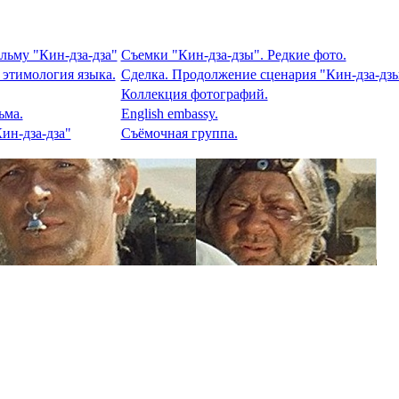
льму "Кин-дза-дза"
Съемки "Кин-дза-дзы". Редкие фото.
 этимология языка.
Сделка. Продолжение сценария "Кин-дза-дзы
Коллекция фотографий.
ьма.
English embassy.
ин-дза-дза"
Съёмочная группа.