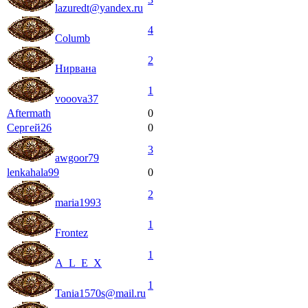
lazuredt@yandex.ru
4
Columb
2
Нирвана
1
vooova37
Aftermath
0
Сергей26
0
3
awgoor79
lenkahala99
0
2
maria1993
1
Frontez
1
A_L_E_X
1
Tania1570s@mail.ru